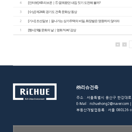
4
[인터뷰] KB 리브온｜① 꿈꿔왔던 내집 짓기 도전해 볼까?
3
[수상] 제24회 경기도 건축 문화상 동상
2
[기사] 조선일보｜잘나가는 상가주택의 비밀, 화장발은 영원하지 않더라
1
[행사] 9월 문화의 날｜영화 '타짜' 감상
㈜리슈건축
주소 : 서울특별시 용산구 한강대로 48길 
E-Mail : richuehong2@naver.
부동산개발업등록 : 서울 080126 copyrigh