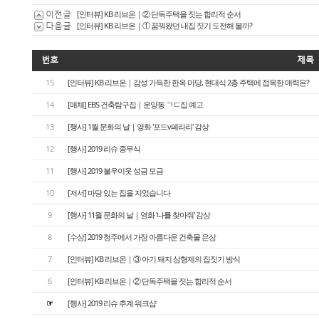
이전글
[인터뷰] KB 리브온｜② 단독주택을 짓는 합리적 순서
다음글
[인터뷰] KB 리브온｜① 꿈꿔왔던 내집 짓기 도전해 볼까?
번호
제목
15
[인터뷰] KB 리브온｜감성 가득한 한옥 마당, 현대식 2층 주택에 접목한 매력은?
14
[매체] EBS 건축탐구집｜운양동 ㄱㄷ집 예고
13
[행사] 1월 문화의 날｜영화 '포드v페라리' 감상
12
[행사] 2019 리슈 종무식
11
[행사] 2019 불우이웃 성금 모금
10
[저서] 마당 있는 집을 지었습니다
9
[행사] 11월 문화의 날｜영화 '나를 찾아줘' 감상
8
[수상] 2019 청주에서 가장 아름다운 건축물 은상
7
[인터뷰] KB 리브온｜③ 아기 돼지 삼형제의 집짓기 방식
6
[인터뷰] KB 리브온｜② 단독주택을 짓는 합리적 순서
☞
[행사] 2019 리슈 추계 워크샵