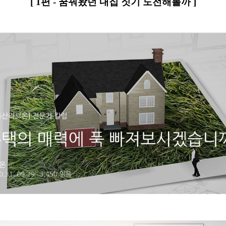
[ 1편 - 꿈꿔왔던 내집 짓기 도전해볼까 ]