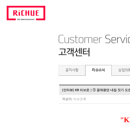
공지사항
리슈소식
상담의
[인터뷰] KB 리브온｜① 꿈꿔왔던 내집 짓기 도
작성자:
리슈건축
"