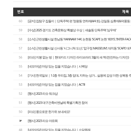
번호
제목
60
[공지] 집탐구 집들이｜단독주택 편 '정왕동 연하재(4/4 토), 강일동 심휴재&덕풍동 화운풍재
59
[수상] 2025 경기도 건축문화상 특별상 수상｜새솔동 단독주택 '심우재'
58
[소식] 근린생활시설 한남동 'HANNAM 144', 논현동 'SCAPE 논현 18315', 'INTER-FA
57
[소식] 근린생활시설 신사동 '시그니쳐 도산', '압구정 MASSEUM', 대치동 'SCAPE 대치
56
[리슈] 지붕 없는 방｜현대카드 디자인 라이브러리 3월의 새 책 (전진하는 디자인)
55
[네모마당] 마당 있는 집을 지었습니다｜시백당
54
[기사] 한국일보｜1·2층 우리집, 3층 임대, 지하는 상가... 실용에 감성 더한 성북동 
53
[네모마당] 마당 있는 집을 지었습니다｜ACTⅡ
52
[행사] 2023 리슈 워크샵
51
[행사] 2023 대구건축비엔날레 특별기획전 참여
50
[리슈] 풍요로운 한가위 보내세요!
☞
[행사] 2023 리슈 야유회
48
[네모마당] 마당 있는 집을 지었습니다｜소담원재