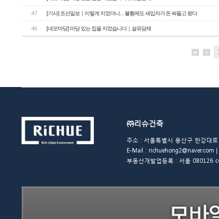
47
[기사] 조선일보｜이렇게 지었더니… 불황에도 세입자가 돈 싸들고 왔다
46
[네모마당] 마당 있는 집을 지었습니다｜설유담재
㈜리슈건축
주소 : 서울특별시 용산구 한강대로 48길 
E-Mail : richuehong2@naver.
부동산개발업등록 : 서울 080126 copyrigh