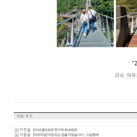
"
리슈 야유
댓글 :
건
0
이전글
[리슈] 풍요로운 한가위 보내세요!
다음글
[네모마당] 마당 있는 집을 지었습니다｜소담원재