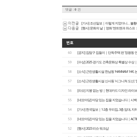
댓글 :
건
0
이전글
[기사] 조선일보｜이렇게 지었더니… 불황
다음글
[행사] 문화의 날｜영화 '앤트맨과 와스프
번호
60
[공지] 집탐구 집들이｜단독주택 편 '정왕동 연하재(
59
[수상] 2025 경기도 건축문화상 특별상 수상
58
[소식] 근린생활시설 한남동 'HANNAM 144', 논현동
57
[소식] 근린생활시설 신사동 '시그니쳐 도산', '압구
56
[리슈] 지붕 없는 방｜현대카드 디자인 라이브
55
[네모마당] 마당 있는 집을 지었습니다｜시
54
[기사] 한국일보｜1·2층 우리집, 3층 임대, 지
53
[네모마당] 마당 있는 집을 지었습니다｜ACTⅡ
52
[행사] 2023 리슈 워크샵