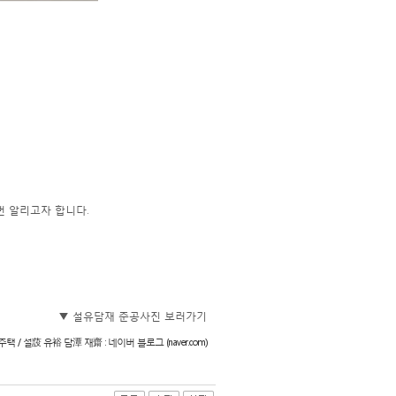
번 알리고자 합니다.
▼ 설유담재 준공사진 보러가기
 / 설蔎 유裕 담潭 재齋 : 네이버 블로그 (naver.com)