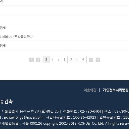
참여
담원재
 세입자가 돈 싸들고 왔다
유담재
1
|
2
|
3
|
4
|
이용약관
개인정보처리방침
슈건축
 서울특별시 용산구 한강대로 48길 25 | 전화번호 : 02-790-6404 | 팩스 : 02-790-6
il : richuehong2@naver.com | 사업자등록번호 : 106-86-42923 | 법인등록번호 : 11
발업등록 : 서울 080126 copyright 2001-2018 RICHUE Co. Ltd. All rights reserv