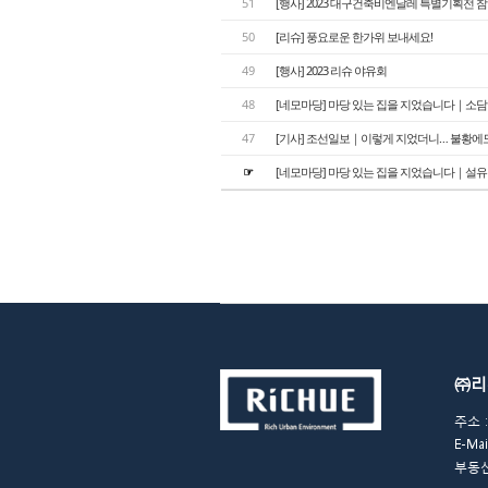
51
[행사] 2023 대구건축비엔날레 특별기획전 
50
[리슈] 풍요로운 한가위 보내세요!
49
[행사] 2023 리슈 야유회
48
[네모마당] 마당 있는 집을 지었습니다｜소
47
[기사] 조선일보｜이렇게 지었더니… 불황에도
☞
[네모마당] 마당 있는 집을 지었습니다｜설
㈜리
주소 :
E-Ma
부동산개