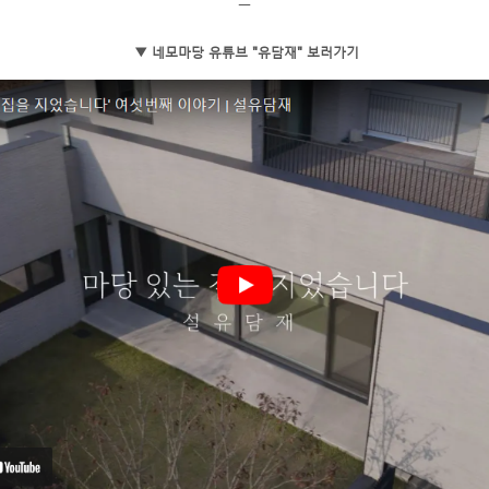
ㅡ
▼ 네모마당 유튜브 "
유담재
" 보러가기