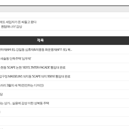
에도 세입자가 돈 싸들고 왔다
：퀀텀매니아' 감상
제목
4/4 토), 강일동 심휴재&덕풍동 화운풍재(4/11 토), 북...
｜새솔동 단독주택 '심우재'
 'SCAPE 논현 18315', 'INTER-FACADE' 통임대 완료
정 MASSEUM', 대치동 'SCAPE 대치 95816' 통임대 완료
러리 3월의 새 책 (전진하는 디자인)
백당
하는 상가... 실용에 감성 더한 성북동 주택