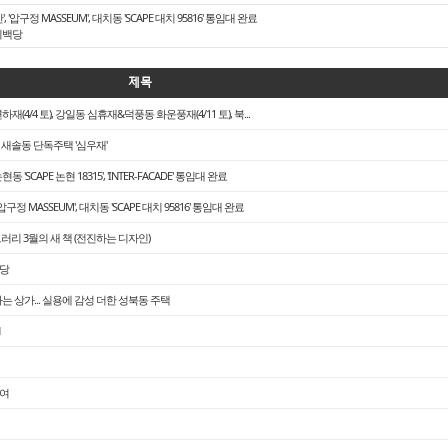
압구정 MASSEUM', 대치동 'SCAPE 대치 95816' 통임대 완료
시백당
제목
4/4 토), 강일동 심휴재&덕풍동 화운풍재(4/11 토), 북...
｜새솔동 단독주택 '심우재'
 'SCAPE 논현 18315', 'INTER-FACADE' 통임대 완료
정 MASSEUM', 대치동 'SCAPE 대치 95816' 통임대 완료
러리 3월의 새 책 (전진하는 디자인)
백당
하는 상가... 실용에 감성 더한 성북동 주택
참여