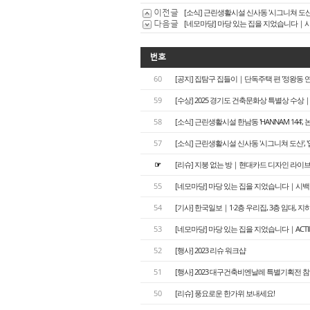
이전글
[소식] 근린생활시설 신사동 '시그니쳐 도산', '
다음글
[네모마당] 마당 있는 집을 지었습니다｜
번호
60
[공지] 집탐구 집들이｜단독주택 편 '정왕동 연하재(
59
[수상] 2025 경기도 건축문화상 특별상 수상
58
[소식] 근린생활시설 한남동 'HANNAM 144', 논현동
57
[소식] 근린생활시설 신사동 '시그니쳐 도산', '압구
☞
[리슈] 지붕 없는 방｜현대카드 디자인 라이브
55
[네모마당] 마당 있는 집을 지었습니다｜시
54
[기사] 한국일보｜1·2층 우리집, 3층 임대, 지
53
[네모마당] 마당 있는 집을 지었습니다｜ACTⅡ
52
[행사] 2023 리슈 워크샵
51
[행사] 2023 대구건축비엔날레 특별기획전 
50
[리슈] 풍요로운 한가위 보내세요!