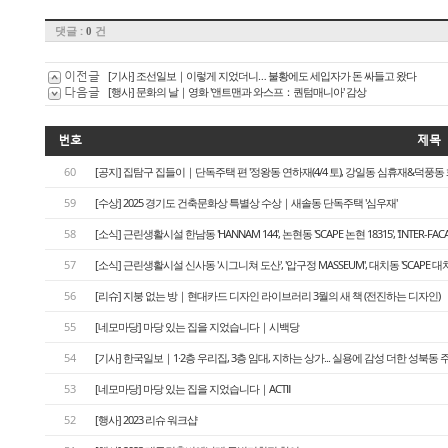
댓글 :
건
0
이전글
[기사] 조선일보｜이렇게 지었더니… 불황에도 세입자가 돈 싸들고 왔다
다음글
[행사] 문화의 날｜영화 '앤트맨과 와스프：퀀텀매니아' 감상
번호
제목
60
[공지] 집탐구 집들이｜단독주택 편 '정왕동 연하재(4/4 토), 강일동 심휴재&덕풍동 화운풍재
59
[수상] 2025 경기도 건축문화상 특별상 수상｜새솔동 단독주택 '심우재'
58
[소식] 근린생활시설 한남동 'HANNAM 144', 논현동 'SCAPE 논현 18315', 'INTER-FA
57
[소식] 근린생활시설 신사동 '시그니쳐 도산', '압구정 MASSEUM', 대치동 'SCAPE 대치
56
[리슈] 지붕 없는 방｜현대카드 디자인 라이브러리 3월의 새 책 (전진하는 디자인)
55
[네모마당] 마당 있는 집을 지었습니다｜시백당
54
[기사] 한국일보｜1·2층 우리집, 3층 임대, 지하는 상가... 실용에 감성 더한 성북동 
53
[네모마당] 마당 있는 집을 지었습니다｜ACTⅡ
52
[행사] 2023 리슈 워크샵