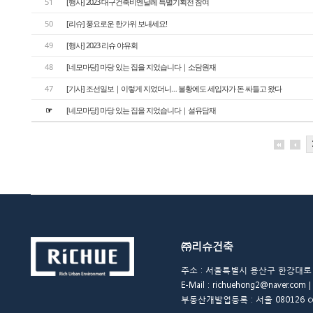
51
[행사] 2023 대구건축비엔날레 특별기획전 참여
50
[리슈] 풍요로운 한가위 보내세요!
49
[행사] 2023 리슈 야유회
48
[네모마당] 마당 있는 집을 지었습니다｜소담원재
47
[기사] 조선일보｜이렇게 지었더니… 불황에도 세입자가 돈 싸들고 왔다
☞
[네모마당] 마당 있는 집을 지었습니다｜설유담재
㈜리슈건축
주소 : 서울특별시 용산구 한강대로 48길 
E-Mail : richuehong2@naver.
부동산개발업등록 : 서울 080126 copyrigh