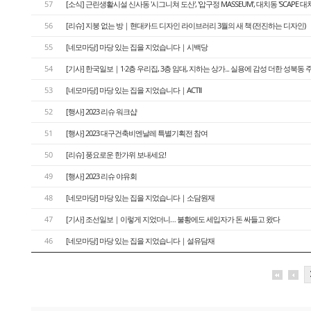
57
[소식] 근린생활시설 신사동 '시그니쳐 도산', '압구정 MASSEUM', 대치동 'SCAPE 대치
56
[리슈] 지붕 없는 방｜현대카드 디자인 라이브러리 3월의 새 책 (전진하는 디자인)
55
[네모마당] 마당 있는 집을 지었습니다｜시백당
54
[기사] 한국일보｜1·2층 우리집, 3층 임대, 지하는 상가... 실용에 감성 더한 성북동 
53
[네모마당] 마당 있는 집을 지었습니다｜ACTⅡ
52
[행사] 2023 리슈 워크샵
51
[행사] 2023 대구건축비엔날레 특별기획전 참여
50
[리슈] 풍요로운 한가위 보내세요!
49
[행사] 2023 리슈 야유회
48
[네모마당] 마당 있는 집을 지었습니다｜소담원재
47
[기사] 조선일보｜이렇게 지었더니… 불황에도 세입자가 돈 싸들고 왔다
46
[네모마당] 마당 있는 집을 지었습니다｜설유담재