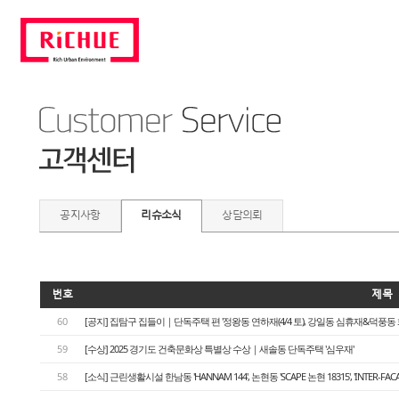
공지사항
리슈소식
상담의뢰
번호
제목
60
[공지] 집탐구 집들이｜단독주택 편 '정왕동 연하재(4/4 토), 강일동 심휴재&덕풍동 화운풍재
59
[수상] 2025 경기도 건축문화상 특별상 수상｜새솔동 단독주택 '심우재'
58
[소식] 근린생활시설 한남동 'HANNAM 144', 논현동 'SCAPE 논현 18315', 'INTER-FA