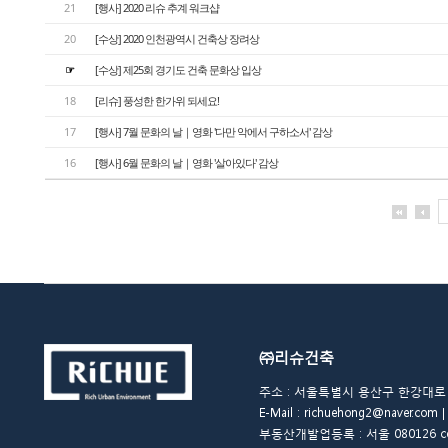
21
[행사] 2020 리슈 추계 워크샵
20
[수상] 2020 인천광역시 건축상 장려상
☞
[수상] 제25회 경기도 건축 문화상 입상
18
[리슈] 풍성한 한가위 되세요!
17
[행사] 7월 문화의 날｜영화 '다만 악에서 구하소서' 감상
16
[행사] 6월 문화의 날｜영화 '살아있다' 감상
㈜리슈건축
주소 : 서울특별시 용산구 한강대로 48길 
E-Mail : richuehong2@naver.
부동산개발업등록 : 서울 080126 copyrigh