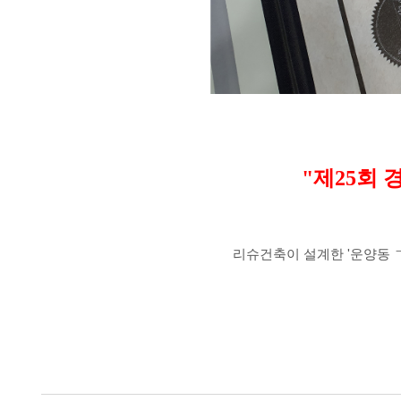
"제25회 
리슈건축이 설계한 '운양동 