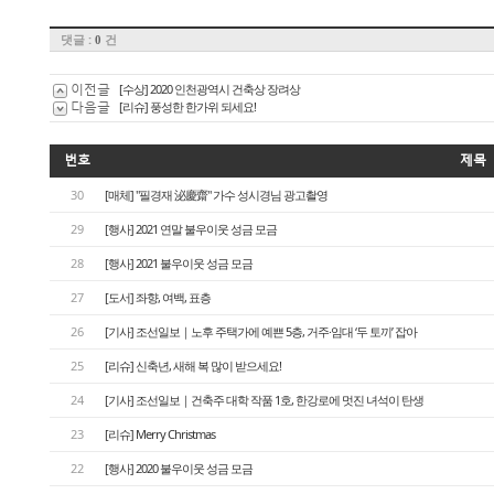
댓글 :
건
0
이전글
[수상] 2020 인천광역시 건축상 장려상
다음글
[리슈] 풍성한 한가위 되세요!
번호
제목
30
[매체] "필경재 泌慶齋" 가수 성시경님 광고촬영
29
[행사] 2021 연말 불우이웃 성금 모금
28
[행사] 2021 불우이웃 성금 모금
27
[도서] 좌향, 여백, 표층
26
[기사] 조선일보｜노후 주택가에 예쁜 5층, 거주·임대 ‘두 토끼’ 잡아
25
[리슈] 신축년, 새해 복 많이 받으세요!
24
[기사] 조선일보｜건축주 대학 작품 1호, 한강로에 멋진 녀석이 탄생
23
[리슈] Merry Christmas
22
[행사] 2020 불우이웃 성금 모금