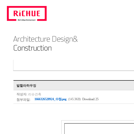
발할라하우징
작성자:
리슈건축
첨부파일:
1666326528924_수정.png
(145.3KB)
Download: 25