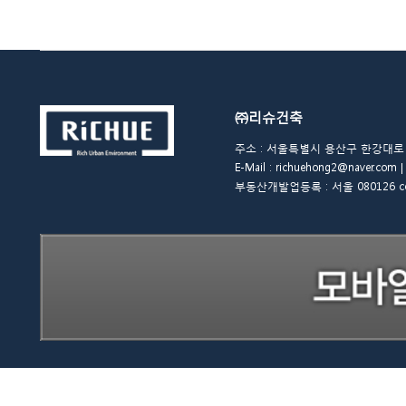
㈜리슈건축
주소 : 서울특별시 용산구 한강대로 48길 
E-Mail : richuehong2@naver.
부동산개발업등록 : 서울 080126 copyrigh