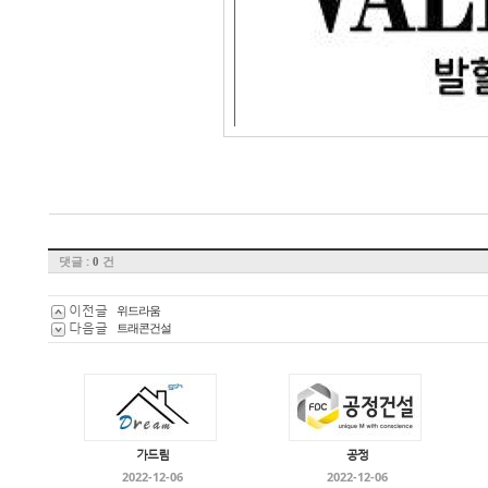
댓글 :
건
0
이전글
위드라움
다음글
트래콘건설
가드림
공정
2022-12-06
2022-12-06