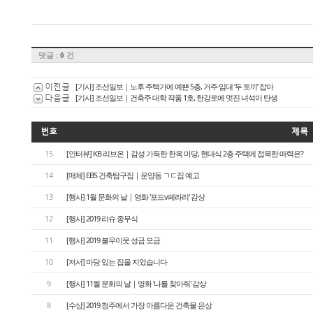
댓글 :
건
0
이전글
[기사] 조선일보｜노후 주택가에 예쁜 5층, 거주·임대 ‘두 토끼’ 잡아
다음글
[기사] 조선일보｜건축주 대학 작품 1호, 한강로에 멋진 녀석이 탄생
번호
제목
15
[인터뷰] KB 리브온｜감성 가득한 한옥 마당, 현대식 2층 주택에 접목한 매력은?
14
[매체] EBS 건축탐구집｜운양동 ㄱㄷ집 예고
13
[행사] 1월 문화의 날｜영화 '포드v페라리' 감상
12
[행사] 2019 리슈 종무식
11
[행사] 2019 불우이웃 성금 모금
10
[저서] 마당 있는 집을 지었습니다
9
[행사] 11월 문화의 날｜영화 '나를 찾아줘' 감상
8
[수상] 2019 청주에서 가장 아름다운 건축물 은상