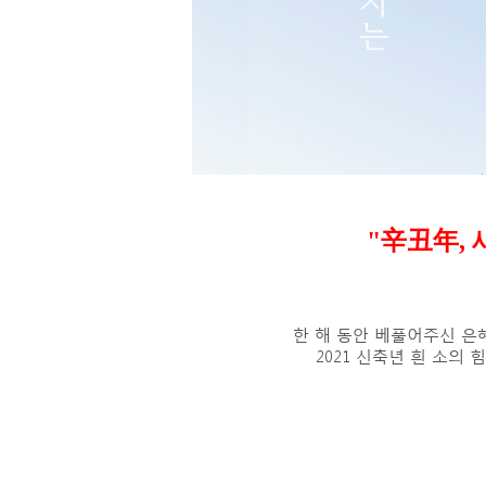
"
辛丑年,
한 해 동안 베풀어주신 은
2021 신축년 흰 소의