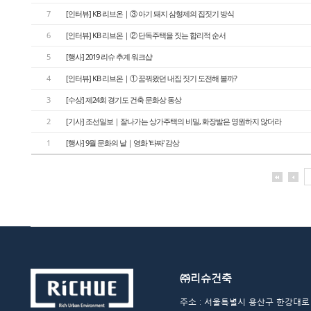
7
[인터뷰] KB 리브온｜③ 아기 돼지 삼형제의 집짓기 방식
6
[인터뷰] KB 리브온｜② 단독주택을 짓는 합리적 순서
5
[행사] 2019 리슈 추계 워크샵
4
[인터뷰] KB 리브온｜① 꿈꿔왔던 내집 짓기 도전해 볼까?
3
[수상] 제24회 경기도 건축 문화상 동상
2
[기사] 조선일보｜잘나가는 상가주택의 비밀, 화장발은 영원하지 않더라
1
[행사] 9월 문화의 날｜영화 '타짜' 감상
㈜리슈건축
주소 : 서울특별시 용산구 한강대로 48길 