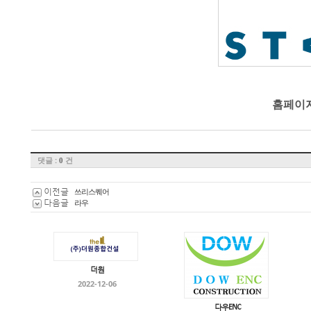
홈페이
댓글 :
건
0
이전글
쓰리스퀘어
다음글
라우
더원
2022-12-06
다우ENC