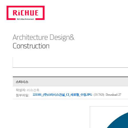
스타시스
작성자:
리슈건축
첨부파일:
221101_(주)스타시스건설_CI_세로형_수정.JPG
(59.7KB)
Download: 27