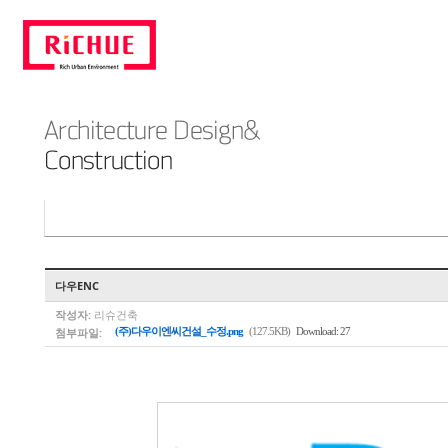
다우ENC
작성자:
리슈건축
첨부파일:
(주)다우이엔씨건설_수정.png
(127.5KB)
Download: 27